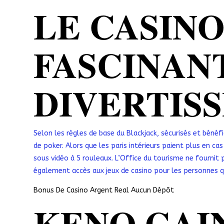
LE CASINO
FASCINANT
DIVERTIS
Selon les règles de base du Blackjack, sécurisés et bénéfi
de poker. Alors que les paris intérieurs paient plus en ca
sous vidéo à 5 rouleaux. L’Office du tourisme ne fournit 
également accès aux jeux de casino pour les personnes q
Bonus De Casino Argent Real Aucun Dépôt
KENO GAI