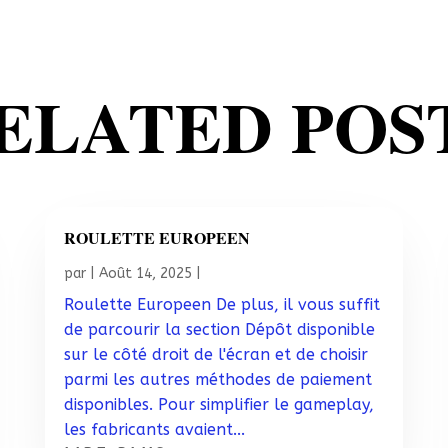
ELATED POS
ROULETTE EUROPEEN
par
|
Août 14, 2025
|
Roulette Europeen De plus, il vous suffit
de parcourir la section Dépôt disponible
sur le côté droit de l'écran et de choisir
parmi les autres méthodes de paiement
disponibles. Pour simplifier le gameplay,
les fabricants avaient...