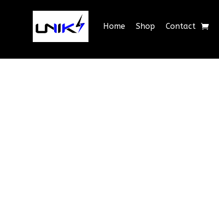
Home
Shop
Contact