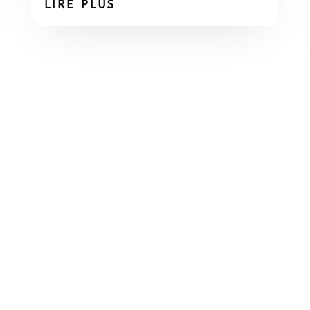
LIRE PLUS