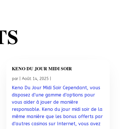
TS
KENO DU JOUR MIDI SOIR
par
|
Août 14, 2025
|
Keno Du Jour Midi Soir Cependant, vous
disposez d'une gamme d'options pour
vous aider à jouer de manière
responsable. Keno du jour midi soir de la
même manière que les bonus offerts par
d'autres casinos sur Internet, vous avez