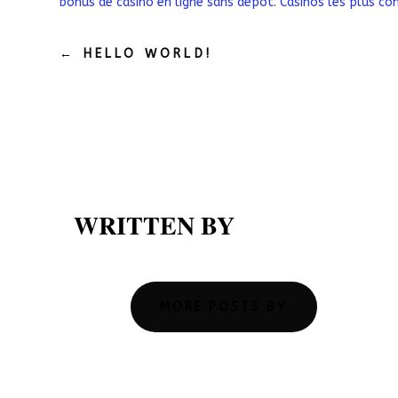
bonus de casino en ligne sans dépôt. Casinos les plus c
←
HELLO WORLD!
WRITTEN BY
MORE POSTS BY