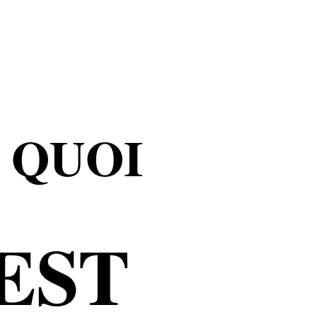
 QUOI
EST