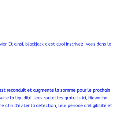
. Et ainsi, blackjack c est quoi inscrivez-vous dans le
t est reconduit et augmente la somme pour le prochain
te la liquidité. Jeux roulettes gratuits ici, Hiawatha
afin d’éviter la détection, leur période d’éligibilité et