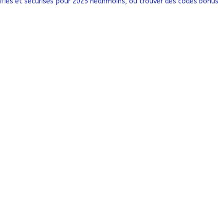
onfiés et sécurisés pour 2025 néanmoins, où trouver des codes bonu