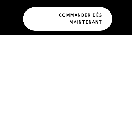
COMMANDER DÈS
MAINTENANT