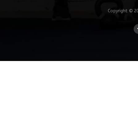
Copyright © 202