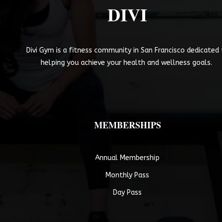
DIVI
Divi Gym is a fitness community in San Francisco dedicated
helping you achieve your health and wellness goals.
MEMBERSHIPS
Annual Membership
Monthly Pass
Day Pass