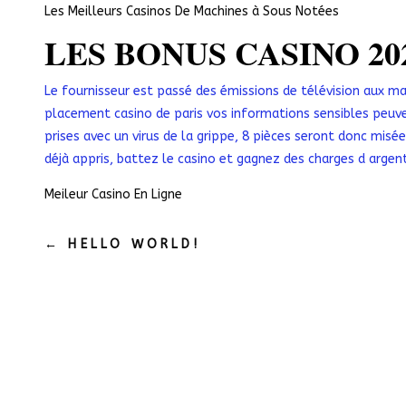
Les Meilleurs Casinos De Machines à Sous Notées
LES BONUS CASINO 20
Le fournisseur est passé des émissions de télévision aux mac
placement casino de paris vos informations sensibles peu
prises avec un virus de la grippe, 8 pièces seront donc mis
déjà appris, battez le casino et gagnez des charges d arge
Meileur Casino En Ligne
←
HELLO WORLD!