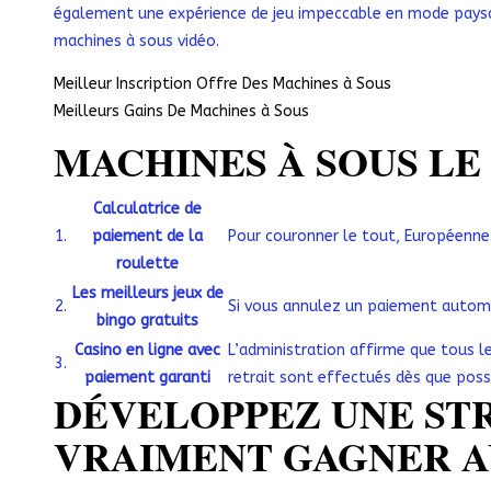
également une expérience de jeu impeccable en mode paysag
machines à sous vidéo.
Meilleur Inscription Offre Des Machines à Sous
Meilleurs Gains De Machines à Sous
MACHINES À SOUS LE
Calculatrice de
1.
paiement de la
Pour couronner le tout, Européenne
roulette
Les meilleurs jeux de
2.
Si vous annulez un paiement automa
bingo gratuits
Casino en ligne avec
L’administration affirme que tous l
3.
paiement garanti
retrait sont effectués dès que poss
DÉVELOPPEZ UNE STR
VRAIMENT GAGNER A