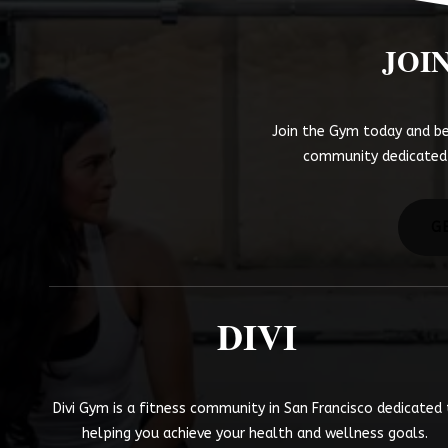
JOI
Join the Gym today and be
community dedicated 
G
DIVI
Divi Gym is a fitness community in San Francisco dedicated
helping you achieve your health and wellness goals.