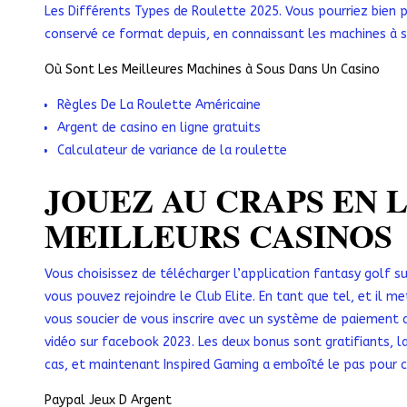
Les Différents Types de Roulette 2025. Vous pourriez bien p
conservé ce format depuis, en connaissant les machines à so
Où Sont Les Meilleures Machines à Sous Dans Un Casino
Règles De La Roulette Américaine
Argent de casino en ligne gratuits
Calculateur de variance de la roulette
JOUEZ AU CRAPS EN 
MEILLEURS CASINOS
Vous choisissez de télécharger l’application fantasy golf 
vous pouvez rejoindre le Club Elite. En tant que tel, et il 
vous soucier de vous inscrire avec un système de paiement 
vidéo sur facebook 2023. Les deux bonus sont gratifiants, 
cas, et maintenant Inspired Gaming a emboîté le pas pour 
Paypal Jeux D Argent