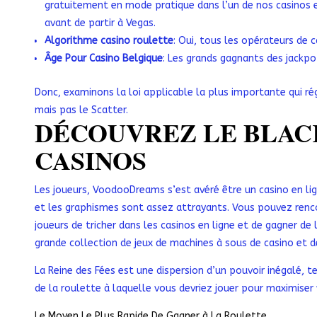
gratuitement en mode pratique dans l’un de nos casinos 
avant de partir à Vegas.
Algorithme casino roulette
: Oui, tous les opérateurs de 
Âge Pour Casino Belgique
: Les grands gagnants des jackpo
Donc, examinons la loi applicable la plus importante qui ré
mais pas le Scatter.
DÉCOUVREZ LE BLACK
CASINOS
Les joueurs, VoodooDreams s’est avéré être un casino en lig
et les graphismes sont assez attrayants. Vous pouvez rencon
joueurs de tricher dans les casinos en ligne et de gagner d
grande collection de jeux de machines à sous de casino et de
La Reine des Fées est une dispersion d’un pouvoir inégalé, t
de la roulette à laquelle vous devriez jouer pour maximiser
Le Moyen Le Plus Rapide De Gagner à La Roulette