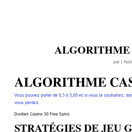
ALGORITHME 
par
|
Août
ALGORITHME CA
Vous pouvez parier de 0,5 à 5,00 et si vous le souhaitez, 
vous perdez.
Donbet Casino 50 Free Spins
STRATÉGIES DE JEU 