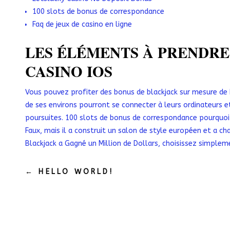
100 slots de bonus de correspondance
Faq de jeux de casino en ligne
LES ÉLÉMENTS À PRENDRE
CASINO IOS
Vous pouvez profiter des bonus de blackjack sur mesure de B
de ses environs pourront se connecter à leurs ordinateurs e
poursuites. 100 slots de bonus de correspondance pourquoi
Faux, mais il a construit un salon de style européen et a 
Blackjack a Gagné un Million de Dollars, choisissez simple
←
HELLO WORLD!