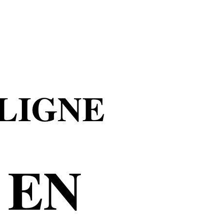
 LIGNE
 EN