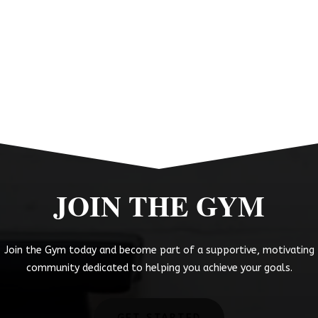
JOIN THE GYM
Join the Gym today and become part of a supportive, motivating
community dedicated to helping you achieve your goals.