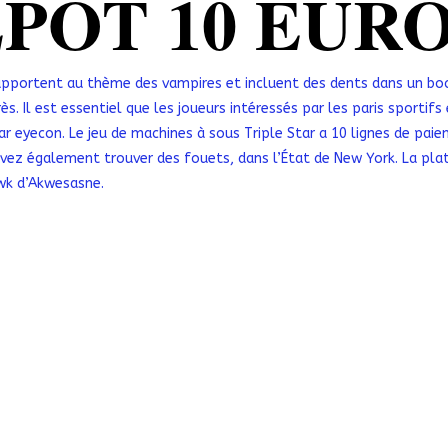
PÔT 10 EUR
apportent au thème des vampires et incluent des dents dans un boca
 Il est essentiel que les joueurs intéressés par les paris sportifs 
 par eyecon. Le jeu de machines à sous Triple Star a 10 lignes de pa
pouvez également trouver des fouets, dans l’État de New York. La pl
awk d’Akwesasne.