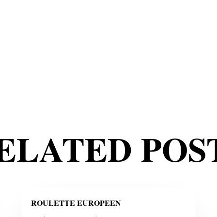
ELATED POS
ROULETTE EUROPEEN