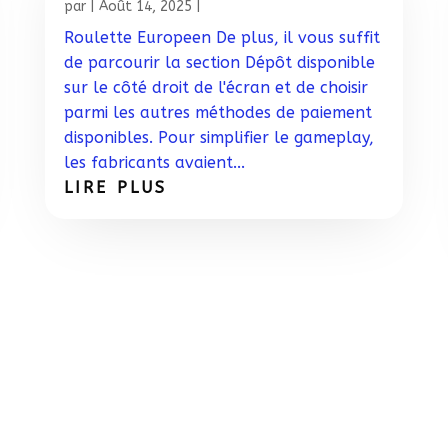
par
|
Août 14, 2025
|
Roulette Europeen De plus, il vous suffit
de parcourir la section Dépôt disponible
sur le côté droit de l'écran et de choisir
parmi les autres méthodes de paiement
disponibles. Pour simplifier le gameplay,
les fabricants avaient...
LIRE PLUS