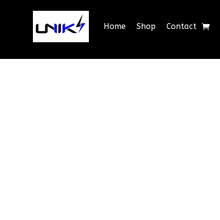
Home
Shop
Contact