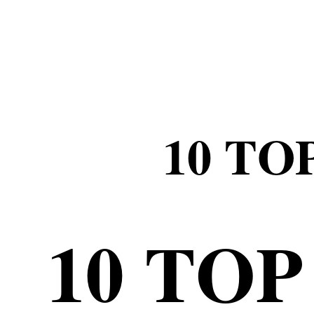
10 TO
10 TOP