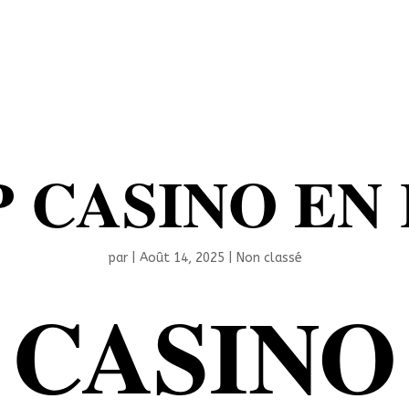
P CASINO EN
par
|
Août 14, 2025
| Non classé
 CASINO