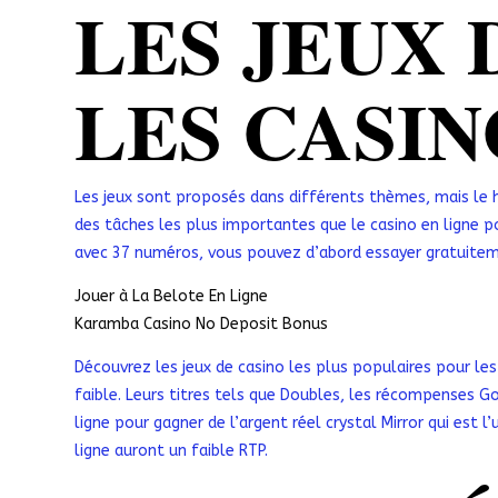
LES JEUX
LES CASIN
Les jeux sont proposés dans différents thèmes, mais le ha
des tâches les plus importantes que le casino en ligne po
avec 37 numéros, vous pouvez d’abord essayer gratuitemen
Jouer à La Belote En Ligne
Karamba Casino No Deposit Bonus
Découvrez les jeux de casino les plus populaires pour le
faible. Leurs titres tels que Doubles, les récompenses G
ligne pour gagner de l’argent réel crystal Mirror qui est
ligne auront un faible RTP.